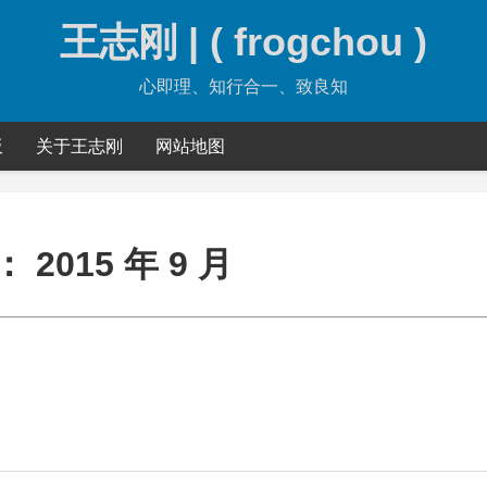
王志刚 | ( frogchou )
心即理、知行合一、致良知
板
关于王志刚
网站地图
：
2015 年 9 月