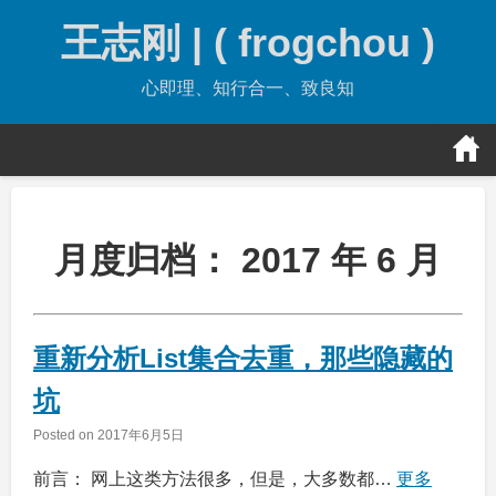
Skip
王志刚 | ( frogchou )
to
content
心即理、知行合一、致良知
月度归档：
2017 年 6 月
重新分析List集合去重，那些隐藏的
坑
Posted on
2017年6月5日
前言： 网上这类方法很多，但是，大多数都…
更多