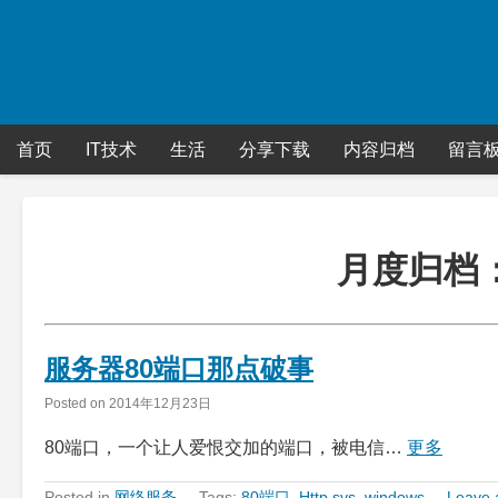
Skip
to
content
首页
IT技术
生活
分享下载
内容归档
留言
月度归档
服务器80端口那点破事
Posted on
2014年12月23日
80端口，一个让人爱恨交加的端口，被电信…
更多
Posted in
网络服务
Tags:
80端口
,
Http.sys
,
windows
Leave 