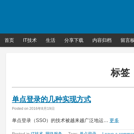
Skip
to
content
首页
IT技术
生活
分享下载
内容归档
留言
标签
单点登录的几种实现方式
Posted on
2016年8月19日
单点登录（SSO）的技术被越来越广泛地运…
更多
Posted in
IT技术
,
网络服务
Tags:
单点登录
Leave a comme