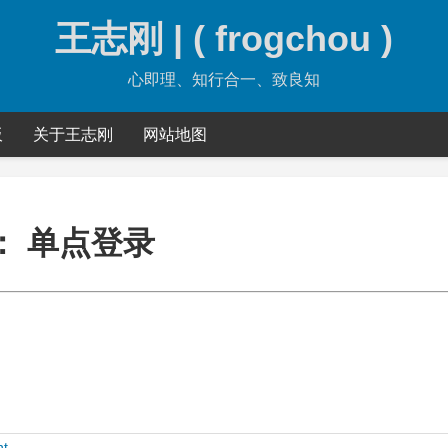
王志刚 | ( frogchou )
心即理、知行合一、致良知
板
关于王志刚
网站地图
：
单点登录
nt