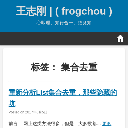
Skip
王志刚 | ( frogchou )
to
content
心即理、知行合一、致良知
标签：
集合去重
重新分析List集合去重，那些隐藏的
坑
Posted on
2017年6月5日
前言： 网上这类方法很多，但是，大多数都…
更多