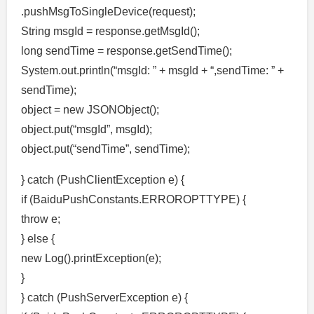
.pushMsgToSingleDevice(request);
String msgId = response.getMsgId();
long sendTime = response.getSendTime();
System.out.println(“msgId: ” + msgId + “,sendTime: ” +
sendTime);
object = new JSONObject();
object.put(“msgId”, msgId);
object.put(“sendTime”, sendTime);
} catch (PushClientException e) {
if (BaiduPushConstants.ERROROPTTYPE) {
throw e;
} else {
new Log().printException(e);
}
} catch (PushServerException e) {