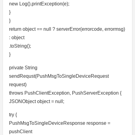
new Log().printException(e);
}
}
return object == null ? serverError(errorcode, errormsg)
: object
.toString();
}
private String
sendRequst(PushMsgToSingleDeviceRequest
request)
throws PushClientException, PushServerException {
JSONObject object = null;
try {
PushMsgToSingleDeviceResponse response =
pushClient