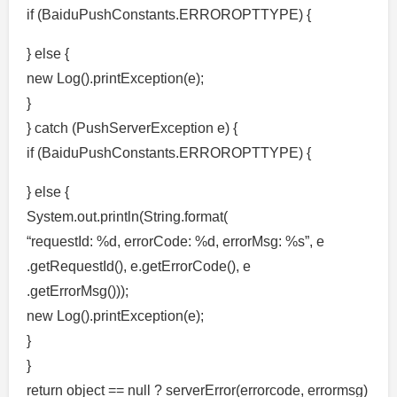
if (BaiduPushConstants.ERROROPTTYPE) {
} else {
new Log().printException(e);
}
} catch (PushServerException e) {
if (BaiduPushConstants.ERROROPTTYPE) {
} else {
System.out.println(String.format(
“requestId: %d, errorCode: %d, errorMsg: %s”, e
.getRequestId(), e.getErrorCode(), e
.getErrorMsg()));
new Log().printException(e);
}
}
return object == null ? serverError(errorcode, errormsg)