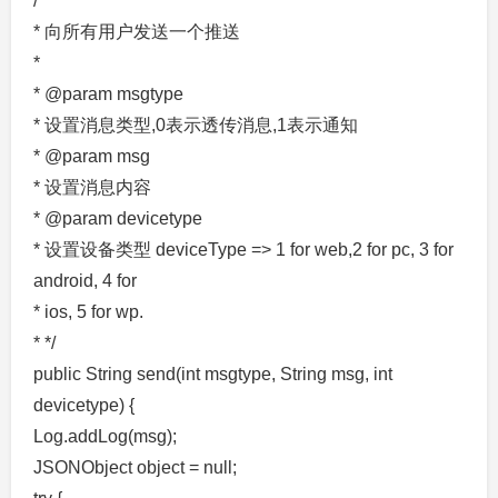
/**
* 向所有用户发送一个推送
*
* @param msgtype
* 设置消息类型,0表示透传消息,1表示通知
* @param msg
* 设置消息内容
* @param devicetype
* 设置设备类型 deviceType => 1 for web,2 for pc, 3 for
android, 4 for
* ios, 5 for wp.
* */
public String send(int msgtype, String msg, int
devicetype) {
Log.addLog(msg);
JSONObject object = null;