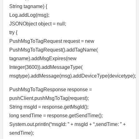
String tagname) {
Log.addLog(msg);
JSONObject object = null;
try {
PushMsgToTagRequest request = new
PushMsgToTagRequest().addTagName(
tagname).addMsgExpires(new
Integer(3600)).addMessageType(
msgtype).addMessage(msg).addDeviceType(devicetype);
PushMsgToTagResponse response =
pushClient.pushMsgToTag(request);
String msgId = response.getMsgId();
long sendTime = response.getSendTime();
System.out.println(“msgId: ” + msgId + “,sendTime: ” +
sendTime);