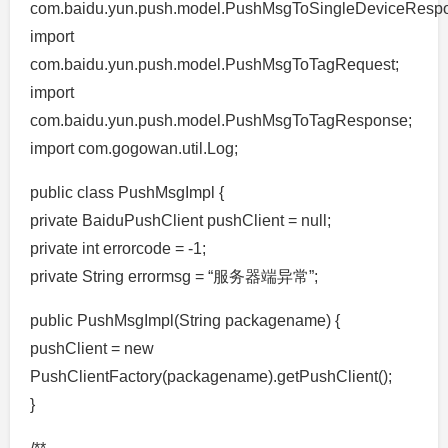
com.baidu.yun.push.model.PushMsgToSingleDeviceResp
import
com.baidu.yun.push.model.PushMsgToTagRequest;
import
com.baidu.yun.push.model.PushMsgToTagResponse;
import com.gogowan.util.Log;
public class PushMsgImpl {
private BaiduPushClient pushClient = null;
private int errorcode = -1;
private String errormsg = “服务器端异常”;
public PushMsgImpl(String packagename) {
pushClient = new
PushClientFactory(packagename).getPushClient();
}