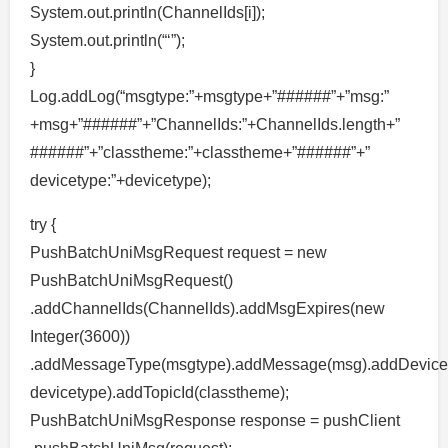
System.out.println(ChannelIds[i]);
System.out.println(“‘”);
}
Log.addLog(“msgtype:”+msgtype+”######”+”msg:”
+msg+”######”+”ChannelIds:”+ChannelIds.length+”
######”+”classtheme:”+classtheme+”######”+”
devicetype:”+devicetype);
try {
PushBatchUniMsgRequest request = new
PushBatchUniMsgRequest()
.addChannelIds(ChannelIds).addMsgExpires(new
Integer(3600))
.addMessageType(msgtype).addMessage(msg).addDevice
devicetype).addTopicId(classtheme);
PushBatchUniMsgResponse response = pushClient