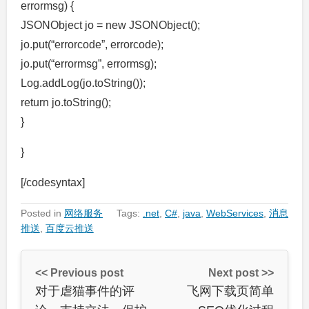
errormsg) {
JSONObject jo = new JSONObject();
jo.put(“errorcode”, errorcode);
jo.put(“errormsg”, errormsg);
Log.addLog(jo.toString());
return jo.toString();
}
}
[/codesyntax]
Posted in
网络服务
Tags:
.net
,
C#
,
java
,
WebServices
,
消息
推送
,
百度云推送
<< Previous post
Next post >>
对于虐猫事件的评
飞网下载页简单