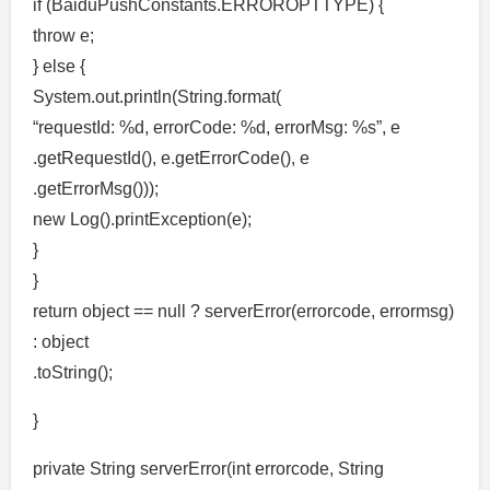
if (BaiduPushConstants.ERROROPTTYPE) {
throw e;
} else {
System.out.println(String.format(
“requestId: %d, errorCode: %d, errorMsg: %s”, e
.getRequestId(), e.getErrorCode(), e
.getErrorMsg()));
new Log().printException(e);
}
}
return object == null ? serverError(errorcode, errormsg)
: object
.toString();
}
private String serverError(int errorcode, String