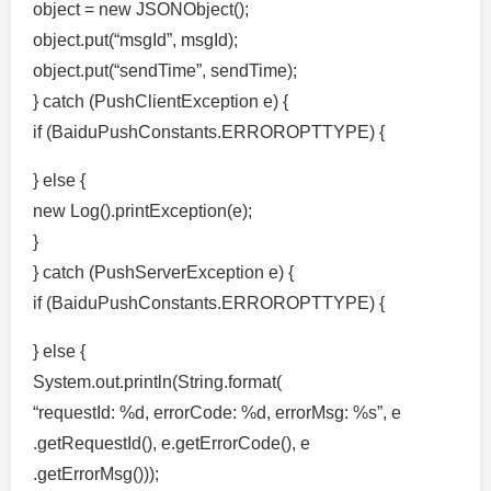
object = new JSONObject();
object.put(“msgId”, msgId);
object.put(“sendTime”, sendTime);
} catch (PushClientException e) {
if (BaiduPushConstants.ERROROPTTYPE) {
} else {
new Log().printException(e);
}
} catch (PushServerException e) {
if (BaiduPushConstants.ERROROPTTYPE) {
} else {
System.out.println(String.format(
“requestId: %d, errorCode: %d, errorMsg: %s”, e
.getRequestId(), e.getErrorCode(), e
.getErrorMsg()));