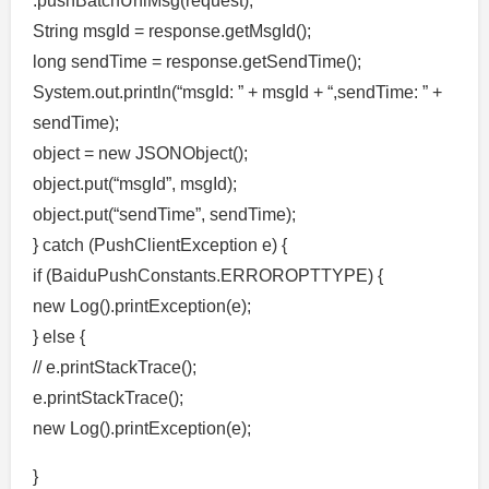
.pushBatchUniMsg(request);
String msgId = response.getMsgId();
long sendTime = response.getSendTime();
System.out.println(“msgId: ” + msgId + “,sendTime: ” +
sendTime);
object = new JSONObject();
object.put(“msgId”, msgId);
object.put(“sendTime”, sendTime);
} catch (PushClientException e) {
if (BaiduPushConstants.ERROROPTTYPE) {
new Log().printException(e);
} else {
// e.printStackTrace();
e.printStackTrace();
new Log().printException(e);
}