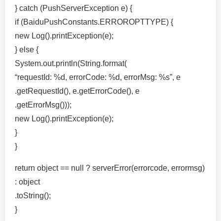
} catch (PushServerException e) {
if (BaiduPushConstants.ERROROPTTYPE) {
new Log().printException(e);
} else {
System.out.println(String.format(
“requestId: %d, errorCode: %d, errorMsg: %s”, e
.getRequestId(), e.getErrorCode(), e
.getErrorMsg()));
new Log().printException(e);
}
}
return object == null ? serverError(errorcode, errormsg)
: object
.toString();
}