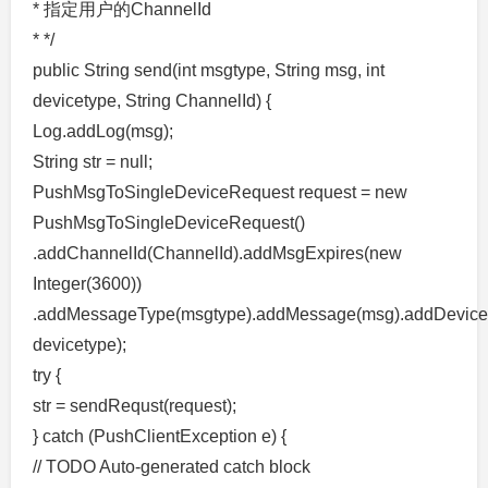
* 指定用户的ChannelId
* */
public String send(int msgtype, String msg, int
devicetype, String ChannelId) {
Log.addLog(msg);
String str = null;
PushMsgToSingleDeviceRequest request = new
PushMsgToSingleDeviceRequest()
.addChannelId(ChannelId).addMsgExpires(new
Integer(3600))
.addMessageType(msgtype).addMessage(msg).addDevice
devicetype);
try {
str = sendRequst(request);
} catch (PushClientException e) {
// TODO Auto-generated catch block