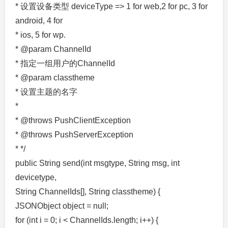
* 设置设备类型 deviceType => 1 for web,2 for pc, 3 for
android, 4 for
* ios, 5 for wp.
* @param ChannelId
* 指定一组用户的ChannelId
* @param classtheme
* 设置主题的名字
*
* @throws PushClientException
* @throws PushServerException
* */
public String send(int msgtype, String msg, int
devicetype,
String ChannelIds[], String classtheme) {
JSONObject object = null;
for (int i = 0; i < ChannelIds.length; i++) {