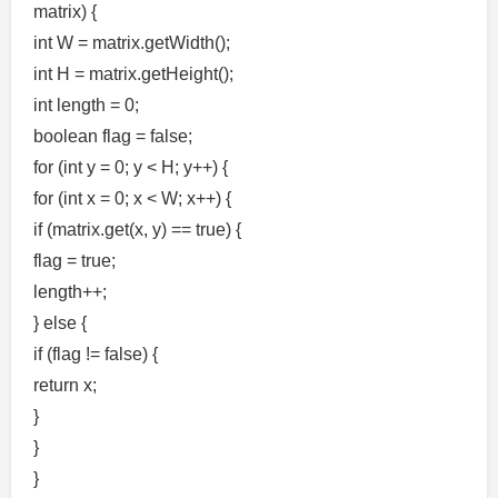
matrix) {
int W = matrix.getWidth();
int H = matrix.getHeight();
int length = 0;
boolean flag = false;
for (int y = 0; y < H; y++) {
for (int x = 0; x < W; x++) {
if (matrix.get(x, y) == true) {
flag = true;
length++;
} else {
if (flag != false) {
return x;
}
}
}