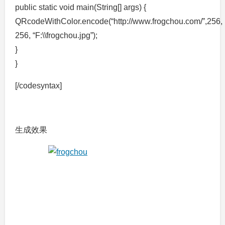
public static void main(String[] args) {
QRcodeWithColor.encode(“http://www.frogchou.com/”,256,
256, “F:\\frogchou.jpg”);
}
}
[/codesyntax]
生成效果