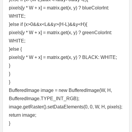
pixels[y * W + x] = matrix.get(x, y) ? blueColorInt:
WHITE;
}else if (x>0&&x<L&&y>(H-L)&&y<H){
pixels[y * W + x] = matrix.get(x, y) ? greenColorInt:
WHITE;
}else {
pixels[y * W + x] = matrix.get(x, y) ? BLACK: WHITE;
}
}
}
BufferedImage image = new BufferedImage(W, H,
BufferedImage.TYPE_INT_RGB);
image.getRaster().setDataElements(0, 0, W, H, pixels);
return image;
}