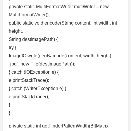
private static MultiFormatWriter mutiWriter = new
MultiFormatWriter();
public static void encode(String content, int width, int
height,
String destImagePath) {
try {
ImageIO.write(genBarcode(content, width, height),
“jpg”, new File(destImagePath));
} catch (IOException e) {
e.printStackTrace();
} catch (WriterException e) {
e.printStackTrace();
}
}
private static int getFinderPatternWidth(BitMatrix