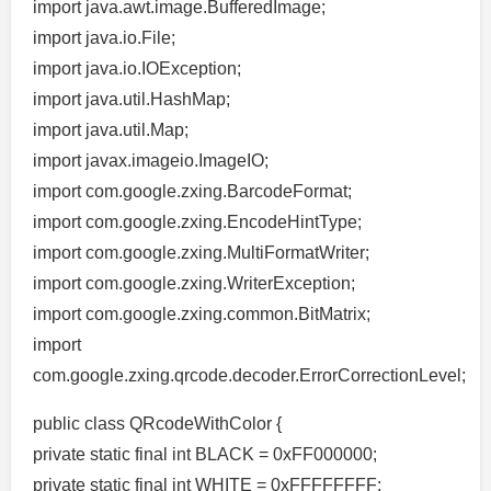
import java.awt.image.BufferedImage;
import java.io.File;
import java.io.IOException;
import java.util.HashMap;
import java.util.Map;
import javax.imageio.ImageIO;
import com.google.zxing.BarcodeFormat;
import com.google.zxing.EncodeHintType;
import com.google.zxing.MultiFormatWriter;
import com.google.zxing.WriterException;
import com.google.zxing.common.BitMatrix;
import
com.google.zxing.qrcode.decoder.ErrorCorrectionLevel;
public class QRcodeWithColor {
private static final int BLACK = 0xFF000000;
private static final int WHITE = 0xFFFFFFFF;