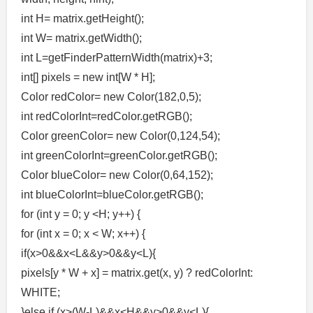
int H= matrix.getHeight();
int W= matrix.getWidth();
int L=getFinderPatternWidth(matrix)+3;
int[] pixels = new int[W * H];
Color redColor= new Color(182,0,5);
int redColorInt=redColor.getRGB();
Color greenColor= new Color(0,124,54);
int greenColorInt=greenColor.getRGB();
Color blueColor= new Color(0,64,152);
int blueColorInt=blueColor.getRGB();
for (int y = 0; y <H; y++) {
for (int x = 0; x < W; x++) {
if(x>0&&x<L&&y>0&&y<L){
pixels[y * W + x] = matrix.get(x, y) ? redColorInt:
WHITE;
}else if (x>(W-L)&&x<H&&y>0&&y<L){