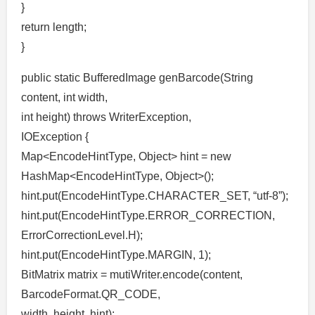
}
return length;
}
public static BufferedImage genBarcode(String
content, int width,
int height) throws WriterException,
IOException {
Map<EncodeHintType, Object> hint = new
HashMap<EncodeHintType, Object>();
hint.put(EncodeHintType.CHARACTER_SET, “utf-8”);
hint.put(EncodeHintType.ERROR_CORRECTION,
ErrorCorrectionLevel.H);
hint.put(EncodeHintType.MARGIN, 1);
BitMatrix matrix = mutiWriter.encode(content,
BarcodeFormat.QR_CODE,
width, height, hint);