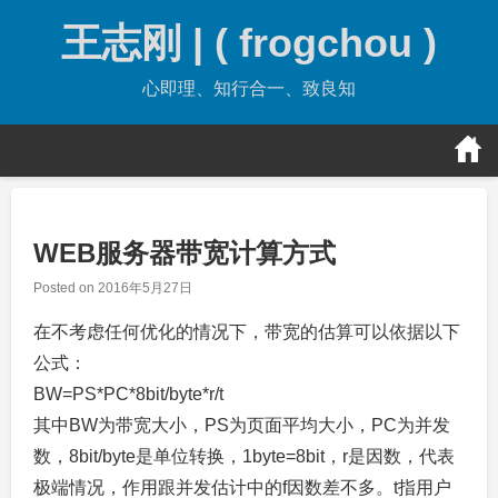
Skip
王志刚 | ( frogchou )
to
content
心即理、知行合一、致良知
WEB服务器带宽计算方式
Posted on
2016年5月27日
在不考虑任何优化的情况下，带宽的估算可以依据以下
公式：
BW=PS*PC*8bit/byte*r/t
其中BW为带宽大小，PS为页面平均大小，PC为并发
数，8bit/byte是单位转换，1byte=8bit，r是因数，代表
极端情况，作用跟并发估计中的f因数差不多。t指用户