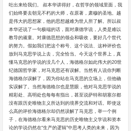
吐出来给我们。 叔本华讲得好，在哲学的领域里面，我
们始终要去朝见不朽的大师，在原著，肃穆的圣地。越
是伟大的思想家，他的思想越难为世人所了解。所以叔
本华还说了一句极端的话，面对康德学说，人类是难以
教导的顽童。对康德思想的领会和吸收，要好几个世代
的努力。假如我们把这个称号、这个说法、这种评价也
放到马克思学说上去，完全恰当。今天这个世界上，真
懂马克思的学说的没几个人，海德格尔如此伟大的20世
纪德国哲学家，对马克思还有误解。当然有人说你判断
海德格尔误解了，因为你站在马克思的立场上，但他确
实误解了。当然海德格尔也是慧眼，他对马克思学说的
精彩处、高明处也每每有指出，甚至说萨特和胡塞尔都
没有跟历史唯物主义所达到的境界交流和对话。即使这
么高的评价海德格尔却仍然误解了马克思，举一个例
子，在海德格尔看来马克思的历史唯物主义学说和资本
论的学说仍然在“生产的逻辑”中思考人类的未来，因为