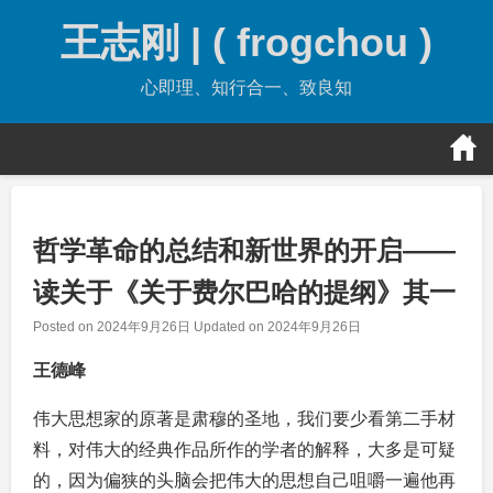
Skip
王志刚 | ( frogchou )
to
content
心即理、知行合一、致良知
哲学革命的总结和新世界的开启——
读关于《关于费尔巴哈的提纲》其一
Posted on
2024年9月26日
Updated on
2024年9月26日
王德峰
伟大思想家的原著是肃穆的圣地，我们要少看第二手材
料，对伟大的经典作品所作的学者的解释，大多是可疑
的，因为偏狭的头脑会把伟大的思想自己咀嚼一遍他再