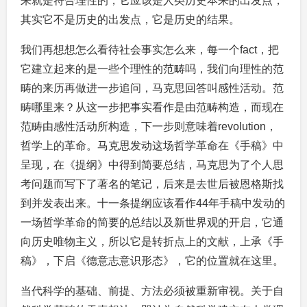
来就是符合理性的，它应该是人类历史本来的出发点，
其实它不是历史的出发点，它是历史的结果。
我们再想想怎么看待社会事实怎么来，每一个fact，把
它建立起来的是一些个理性的范畴吗，我们向理性的范
畴的来历再做进一步追问，马克思回答叫感性活动。范
畴哪里来？从这一步把事实看作是由范畴构造，而现在
范畴由感性活动所构造，下一步则意味着revolution，
哲学上的革命。马克思发动这场哲学革命在《手稿》中
呈现，在《提纲》中得到简要总结，马克思为了个人思
考问题而写下了著名的笔记，后来是去世后被恩格斯找
到并发表出来。十一条提纲应该看作44年手稿中发动的
一场哲学革命的简要的总结以及新世界观的开启，它通
向历史唯物主义，所以它是转折点上的文献，上承《手
稿》，下启《德意志意识形态》，它的位置就在这里。
当代科学的基础、前提、方法必须被重新审视。关于自