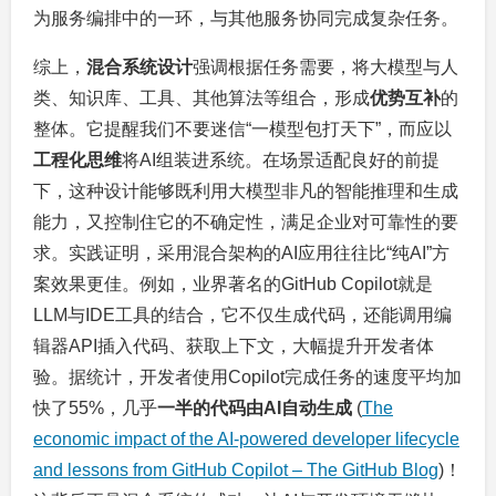
为服务编排中的一环，与其他服务协同完成复杂任务。
综上，
混合系统设计
强调根据任务需要，将大模型与人
类、知识库、工具、其他算法等组合，形成
优势互补
的
整体。它提醒我们不要迷信“一模型包打天下”，而应以
工程化思维
将AI组装进系统。在场景适配良好的前提
下，这种设计能够既利用大模型非凡的智能推理和生成
能力，又控制住它的不确定性，满足企业对可靠性的要
求。实践证明，采用混合架构的AI应用往往比“纯AI”方
案效果更佳。例如，业界著名的GitHub Copilot就是
LLM与IDE工具的结合，它不仅生成代码，还能调用编
辑器API插入代码、获取上下文，大幅提升开发者体
验。据统计，开发者使用Copilot完成任务的速度平均加
快了55%，几乎
一半的代码由AI自动生成
(
The
economic impact of the AI-powered developer lifecycle
and lessons from GitHub Copilot – The GitHub Blog
)！