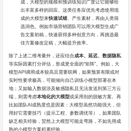
成，大模型的规模和预训练知识广度让它能够给
出丰富多样的回应。这类任务应优先考虑使用现
成的大模型来
快速试错
、产生素材，再由人类筛
选润色。例如市场营销团队可以用大模型生成广
告文案初稿，快速获得多种创意方向，再挑选最
佳方案修改定稿，大幅提升效率。
除了上述二维考量外，还应结合
成本、延迟、数据隐私
等实际因素打分评估，形成更全面的“矩阵”。例如，大
模型API调用成本较高且需要联网，如果预算有限或对
实时性要求极高，可能倾向自己训练小模型部署在本
地；又如输入数据涉及敏感隐私且无法发送到第三方云
端，则需考虑
本地化的大模型
或采用别的脱敏方案。再
比如团队AI成熟度也是因素：大模型虽然功能强大，但
用好它需要技巧（提示工程、参数调优等），如果团队
缺乏相关经验，贸然上大模型可能走弯路，不如先用成
熟的小模型方案积累经验。