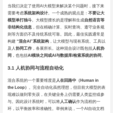
当我们决定了使用AI大模型来解决某个问题时，接下来
需要考虑
系统架构设计
。一个成熟的观点是：
不要让大
模型单打独斗
。大模型擅长的是理解和生成
自然语言等
非结构化信息
，但在精确计算、实时查询、遵守业务规
则等方面仍不及传统系统可靠。因此，最佳实践通常是
构建
“混合AI”系统架构
，让大模型与现有系统、工具以
及人
协同工作
，各展所长。这种混合设计既包括
人机协
同
，也包括
AI模块之间或AI与数据库/检索系统的协同
。
3.1 人机协同与流程自动化
混合系统的一个重要维度是
人在回路中（Human in
the Loop）
。完全自动化虽然理想，但目前大模型的表
现难以做到零失误，在关键业务上仍需要人类监控或参
与。因此设计系统时，可以将
人工确认
作为流程的一
环，以平衡效率和准确性。举例来说，一个AI自动文档