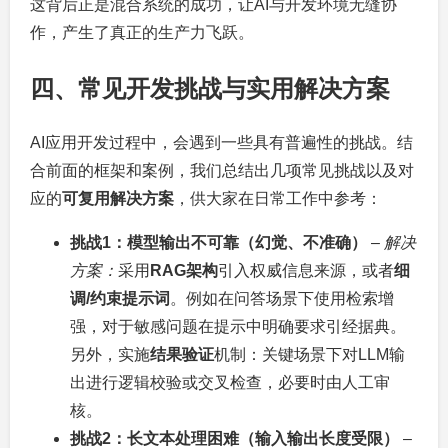
这背后正是混合系统的成功，让AI与开发环境无缝协
作，产生了真正的生产力飞跃。
四、常见开发挑战与实用解决方案
AI应用开发过程中，会遇到一些具有普遍性的挑战。结
合前面的框架和案例，我们总结出几项常见挑战以及对
应的
可复用解决方案
，供大家在日常工作中参考：
挑战1：模型输出不可靠（幻觉、不准确）
–
解决
方案：
采用
RAG架构
引入权威信息来源，或者
细
调/约束提示词
。例如在问答场景下使用检索增
强，对于敏感问题在提示中明确要求引经据典。
另外，实施
结果验证
机制：关键场景下对LLM输
出进行逻辑校验或交叉检查，必要时由人工审
核。
挑战2：长文本处理困难（输入输出长度受限）
–