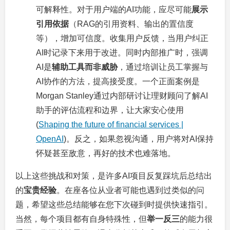
可解释性。对于用户端的AI功能，应尽可能
展示
引用依据
（RAG的引用资料、输出的置信度
等），增加可信度。收集用户反馈，当用户纠正
AI时记录下来用于改进。同时内部推广时，强调
AI是
辅助工具而非威胁
，通过培训让员工掌握与
AI协作的方法，提高接受度。一个正面案例是
Morgan Stanley通过内部研讨让理财顾问了解AI
助手的评估流程和边界，让大家安心使用
(
Shaping the future of financial services |
OpenAI
)。反之，如果忽视沟通，用户将对AI保持
怀疑甚至敌意，再好的技术也难落地。
以上这些挑战和对策，是许多AI项目反复踩坑后总结出
的
宝贵经验
。在座各位从业者可能也遇到过类似的问
题，希望这些总结能够在您下次碰到时提供快速指引。
当然，每个项目都有自身特殊性，但
举一反三
的能力很