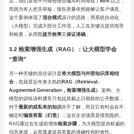
后，我们发现平均每份报告编写时间缩短了
60%
以上，
而因为有人把关审核，报告质量依然能够让客户满意。
这个案例体现了
混合模式
设计的思路：用系统自动化
（大模型）完成大部分工作流，人工在关键点提供指导
和检查，从而既
提升效率
又
保证准确
。
3.2 检索增强生成（RAG）：让大模型学会
“查询”
另一种关键的混合设计是
将大模型与外部知识库相结
合
，也就是近年来大热的
RAG（Retrieval-
Augmented Generation，检索增强生成）
架构。大
模型的训练语料通常只包括其截止日期前的公开数据，
对于
最新的或私有的知识
并不了解，而且它有时会在不
确定时
编造答案（幻觉）
，这在企业场景是很危险的。
RAG通过在生成前增加
检索步骤
，为大模型提供权威的
信息来源，从而显著提高答案的准确性和时效性。