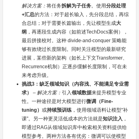
解决方案：
将任务
拆解为子任务
。使用
分段处理
+汇总
的方法：对于超长输入，先分段总结，再综
合总结；对于需要长篇输出，先让模型生成
大
纲
，再逐段生成内容（如前述TechDocs案例），
最后拼接校对。这种 divide-and-conquer 策略能
够有效绕过长度限制。同时关注模型的最新研究
进展，某些新的架构（如长上下文Transformer、
Recurrence机制）正逐步缓解长度限制，可在未
来考虑升级。
挑战3：缺乏领域知识（内容浅、不能满足专业需
求）
–
解决方案：
引入
领域数据
来提升模型专业
性。一种途径是对大模型进行
微调（Fine-
tuning）
或
持续预训练
，使用领域语料让模型“补
课”。另一种更灵活低成本的方法就是
知识注入
，
即通过RAG从领域知识库中检索相关资料提供给
模型参考。两种方法各有优劣：微调可以使模型