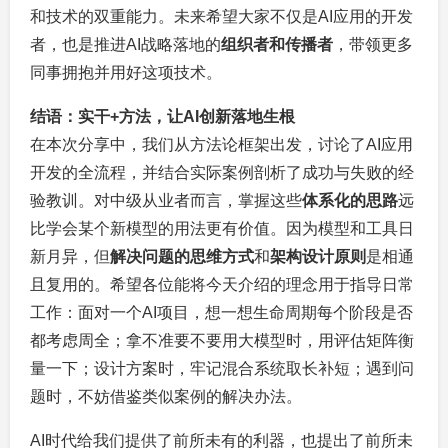
和技术的双重能力。未来希望大家不仅是AI应用的开发
者，也是推进AI战略落地的
组织者和传播者
，带领更多
同事拥抱并用好这项技术。
结语：实干+方法，让AI创新落地生根
在本次分享中，我们从方法论框架出发，讨论了AI应用
开发的全流程，并结合实际案例剖析了成功与失败的经
验教训。对中级从业者而言，掌握这些
体系化的思路
远
比学会某个新模型的用法更有价值。因为模型和工具日
新月异，但
解决问题的思维方式
和
架构设计原则
是相通
且复用的。希望各位能将今天介绍的理念用于指导日常
工作：面对一个AI项目，想一想生命周期每个阶段是否
都考虑周全；拿不准要不要用大模型时，用评估矩阵衡
量一下；设计方案时，牢记混合系统取长补短；遇到问
题时，不妨借鉴类似案例的解决办法。
AI时代给我们提供了前所未有的利器，也提出了前所未