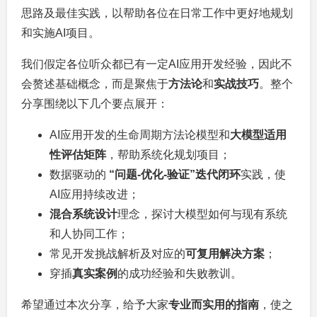
思路及最佳实践，以帮助各位在日常工作中更好地规划
和实施AI项目。
我们假定各位听众都已有一定AI应用开发经验，因此不
会赘述基础概念，而是聚焦于
方法论
和
实战技巧
。整个
分享围绕以下几个要点展开：
AI应用开发的生命周期方法论模型和
大模型适用
性评估矩阵
，帮助系统化规划项目；
数据驱动的
“问题-优化-验证”迭代闭环
实践，使
AI应用持续改进；
混合系统设计
理念，探讨大模型如何与现有系统
和人协同工作；
常见开发挑战解析及对应的
可复用解决方案
；
穿插
真实案例
的成功经验和失败教训。
希望通过本次分享，给予大家
专业而实用的指南
，使之