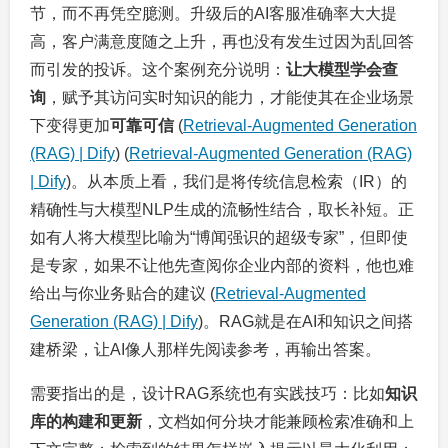
节，而不再凭空臆测。升级后的AI客服准确率大大提
高，客户满意度随之上升，再也没有发生过因为乱回答
而引发的投诉。这个案例充分说明：
让大模型学会查
询
，赋予其访问实时知识的能力，才能使其在企业场景
下变得更加
可靠可信
(
Retrieval-Augmented Generation
(RAG) | Dify
) (
Retrieval-Augmented Generation (RAG)
| Dify
)。从本质上看，我们是将传统信息检索（IR）的
精确性与大模型NLP生成的流畅性结合，取长补短。正
如有人将大模型比喻为“博闻强识的超级专家”，但即使
是专家，如果不让他先查阅你企业内部的资料，他也难
给出与你业务贴合的建议 (
Retrieval-Augmented
Generation (RAG) | Dify
)。RAG就是在AI和知识之间搭
建桥梁，让AI像人那样先阅读参考，再输出答案。
需要指出的是，设计RAG系统也有实践技巧：比如
知识
库的构建和更新
，文档如何分块才能兼顾检索准确和上