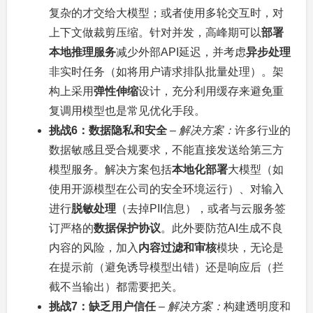
复杂的才交给大模型；或者使用多轮交互时，对
上下文做裁剪压缩。针对并发，高峰期可以
部署
本地推理服务
减少外部API延迟，并考虑
异步处理
非实时任务（如将用户请求排队批量处理）。架
构上采用
弹性伸缩
设计，充分利用缓存来避免重
复调用模型也是常见优化手段。
挑战6：数据隐私和安全
–
解决方案：
许多行业的
数据敏感且受合规要求，不能直接发送给第三方
模型服务。解决方案包括
本地化部署
大模型（如
使用开源模型在公司的安全环境运行）、对输入
进行
脱敏处理
（去掉PII信息），或者与云服务签
订严格的
数据保护协议
。此外要防范AI生成不良
内容的风险，加入
内容过滤和审核
模块，无论是
在提示前（避免诱导模型出错）还是响应后（拦
截不当输出）都需要把关。
挑战7：缺乏用户信任
–
解决方案：
构建透明度和