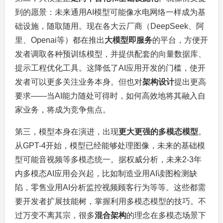
到的愿景：未来通用AI模型可能像水电网络一样成为基
础设施，随取随用。现在各大云厂商（DeepSeek、阿
里、Openai等）都在推出
大模型即服务
的平台，方便开
发者调取各种预训练模型，并提供配套的向量数据库、
提示工程优化工具。这降低了AI应用开发的门槛，使开
发者可以更多关注业务本身。但也对
架构设计
提出更高
要求——当AI能力随处可得时，如何高效地将其融入自
家业务，将成为竞争焦点。
第三，模型本身在演进，出现
更大更强的多模态模型
。
从GPT-4开始，模型已经能够处理图像，未来的基础模
型可能音视频等多模态统一。据权威分析，未来2-3年
内多模态AI应用会兴起，比如制造业用AI读图检测缺
陷，零售业用AI分析监控视频顾客行为等等。这些都需
要开发者扩展技能树，掌握利用多模态模型的技巧。不
过万变不离其宗，很多
混合架构
的理念在多模态场景下