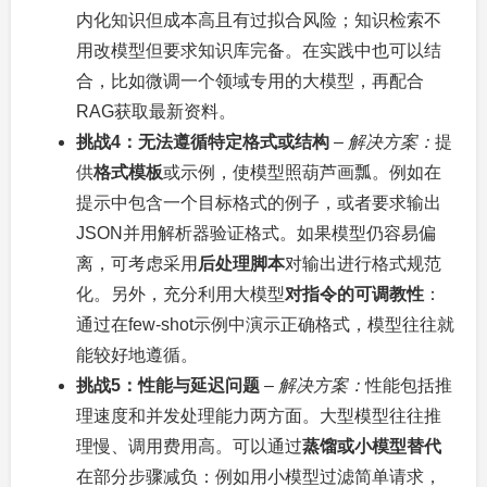
内化知识但成本高且有过拟合风险；知识检索不
用改模型但要求知识库完备。在实践中也可以结
合，比如微调一个领域专用的大模型，再配合
RAG获取最新资料。
挑战4：无法遵循特定格式或结构
–
解决方案：
提
供
格式模板
或示例，使模型照葫芦画瓢。例如在
提示中包含一个目标格式的例子，或者要求输出
JSON并用解析器验证格式。如果模型仍容易偏
离，可考虑采用
后处理脚本
对输出进行格式规范
化。另外，充分利用大模型
对指令的可调教性
：
通过在few-shot示例中演示正确格式，模型往往就
能较好地遵循。
挑战5：性能与延迟问题
–
解决方案：
性能包括推
理速度和并发处理能力两方面。大型模型往往推
理慢、调用费用高。可以通过
蒸馏或小模型替代
在部分步骤减负：例如用小模型过滤简单请求，