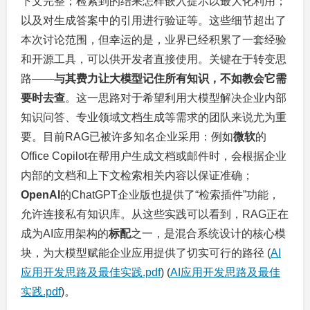
下文完整；检索到的结果怎样嵌入提示以最大化利用；
以及对生成答案中的引用进行验证等。这些细节超出了
本次讨论范围，但幸运的是，业界已经积累了一套经验
和开源工具，可以供开发者直接使用。关键在于转变思
路——
与其费力让大模型记住所有知识，不如教会它需
要时去查
。这一思路对于希望利用大模型解决企业内部
知识问答、专业领域文档生成等需求的团队来说尤为重
要。目前RAG已被许多知名企业采用：例如
微软
的
Office Copilot在帮用户生成文档或邮件时，会根据企业
内部的文档和上下文检索相关内容以保证准确；
OpenAI
的ChatGPT企业版也提供了“检索插件”功能，
允许连接私有知识库。从这些实践可以看到，RAG正在
成为AI应用架构的
标配
之一，是混合系统设计的核心模
块，为大模型赋能企业应用提供了切实可行的路径 (
AI
应用开发思路及最佳实践.pdf
) (
AI应用开发思路及最佳
实践.pdf
)。