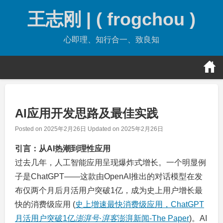
Skip
王志刚 | ( frogchou )
to
content
心即理、知行合一、致良知
AI应用开发思路及最佳实践
Posted on
2025年2月26日
Updated on
2025年2月26日
引言：从AI热潮到理性应用
过去几年，人工智能应用呈现爆炸式增长。一个明显例
子是ChatGPT——这款由OpenAI推出的对话模型在发
布仅两个月后月活用户突破1亿，成为史上用户增长最
快的消费级应用 (
史上增速最快消费级应用，ChatGPT
月活用户突破1亿
澎湃号·湃客
澎湃新闻-The Paper
)。AI