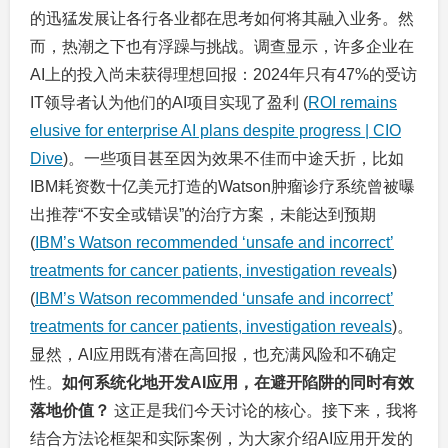
的迅猛发展让各行各业都在思考如何将其融入业务。然
而，热潮之下也有浮躁与挑战。调查显示，许多企业在
AI上的投入尚未获得理想回报：2024年只有47%的受访
IT领导者认为他们的AI项目实现了盈利 (
ROI remains
elusive for enterprise AI plans despite progress | CIO
Dive
)。一些项目甚至因为效果不佳而中途夭折，比如
IBM耗资数十亿美元打造的Watson肿瘤诊疗系统曾被曝
出推荐“不安全或错误”的治疗方案，未能达到预期
(
IBM’s Watson recommended ‘unsafe and incorrect’
treatments for cancer patients, investigation reveals
)
(
IBM’s Watson recommended ‘unsafe and incorrect’
treatments for cancer patients, investigation reveals
)。
显然，AI应用既有潜在高回报，也充满风险和不确定
性。
如何系统化地开发AI应用，在避开陷阱的同时有效
落地价值？
这正是我们今天讨论的核心。接下来，我将
结合方法论框架和实际案例，为大家介绍AI应用开发的