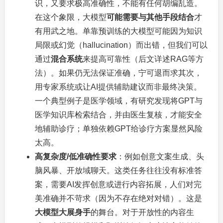
识，又要求极高准确性，不能有任何胡编乱造。
在这个象限，大模型
可能需要与其他手段结合
才
有用武之地。单靠预训练的大模型可能因为知识
局限或幻觉（hallucination）而出错，但我们可以
通过
混合系统
来提高可靠性（后文详述RAG等方
法）。如果仍无法保证准确，宁可退而求其次，
用专家系统或让AI提供辅助建议而非最终决策。
一个典型例子是医学领域，有研究发现将GPT与
医学知识库检索结合，并由医生复核，才能安全
地辅助诊疗；单独依赖GPT给诊疗方案显然风险
太高。
高复杂度/低准确性要求
：例如创意文案生成、头
脑风暴、开放域聊天。这类任务往往没有标准答
案，需要AI发挥创意或进行内容拓展，人们对完
美准确并不苛求（因为不存在绝对对错）。这是
大模型大展身手
的舞台。对于开放性的内容生