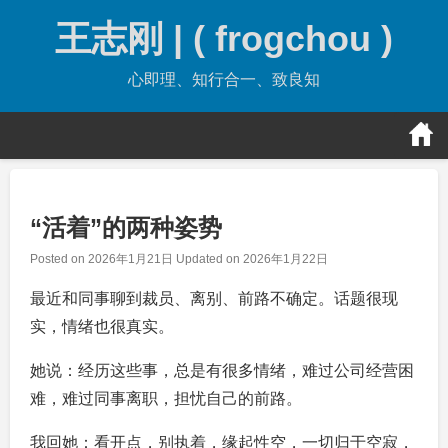
Skip
王志刚 | ( frogchou )
to
content
心即理、知行合一、致良知
“活着”的两种姿势
Posted on
2026年1月21日
Updated on
2026年1月22日
最近和同事聊到裁员、离别、前路不确定。话题很现
实，情绪也很真实。
她说：经历这些事，总是有很多情绪，难过公司经营困
难，难过同事离职，担忧自己的前路。
我回她：看开点，别执着，缘起性空，一切归于空寂，