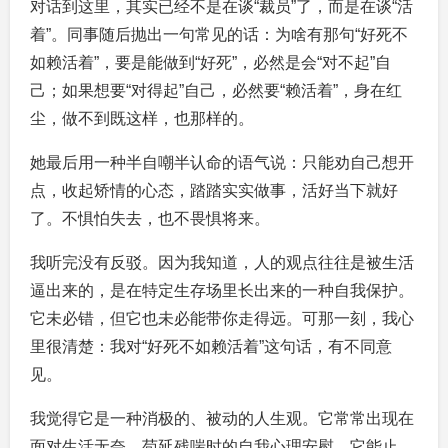
对话到这里，其实已经不是在谈“裁员”了，而是在谈“活
着”。同事随后抛出一句常见的话：为啥有那句“好死不
如赖活着”，要是能做到“好死”，必然是会“对不起”自
己；如果想要“对得起”自己，必然要“赖活着”，身在红
尘，做不到既这样，也那样的。
她最后用一种半自嘲半认命的语气说：只能劝自己想开
点，收起矫情的心态，踏踏实实做事，活好当下就好
了。不惧怕失去，也不畏惧将来。
我听完没有反驳。因为我知道，人的观点往往是被生活
逼出来的，是在特定生存场里长出来的一种自我保护。
它未必错，但它也未必能带你走得远。可那一刻，我心
里很清楚：我对“好死不如赖活着”这句话，有不同意
见。
我觉得它是一种消极的、被动的人生观。它常常出现在
面对生活无奈、苟延残喘时的自我心理安慰。它能止