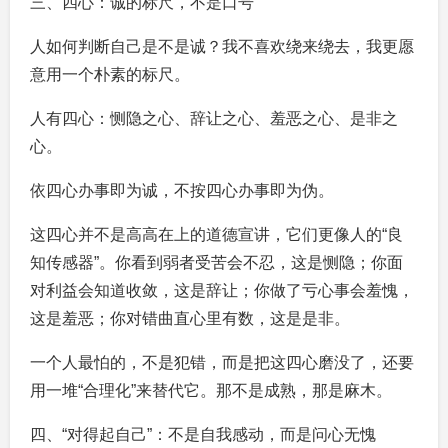
三、四心：诚的标尺，不是口号
人如何判断自己是不是诚？我不喜欢绕来绕去，我更愿
意用一个朴素的标尺。
人有四心：恻隐之心、辞让之心、羞恶之心、是非之
心。
依四心办事即为诚，不按四心办事即为伪。
这四心并不是高高在上的道德宣讲，它们更像人的“良
知传感器”。你看到弱者受苦会不忍，这是恻隐；你面
对利益会知道收敛，这是辞让；你做了亏心事会羞愧，
这是羞恶；你对错曲直心里有数，这是是非。
一个人最怕的，不是犯错，而是把这四心磨没了，还要
用一堆“合理化”来替代它。那不是成熟，那是麻木。
四、“对得起自己”：不是自我感动，而是问心无愧