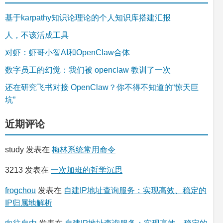
基于karpathy知识论理论的个人知识库搭建汇报
人，不该活成工具
对虾：虾哥小智AI和OpenClaw合体
数字员工的幻觉：我们被 openclaw 教训了一次
还在研究飞书对接 OpenClaw？你不得不知道的“惊天巨
坑”
近期评论
study
发表在
梅林系统常用命令
3213
发表在
一次加班的哲学沉思
frogchou
发表在
自建IP地址查询服务：实现高效、稳定的
IP归属地解析