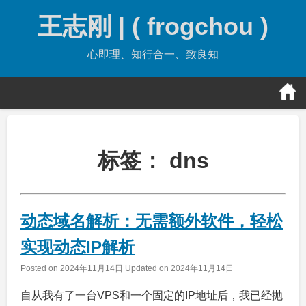
Skip
王志刚 | ( frogchou )
to
content
心即理、知行合一、致良知
标签：
dns
动态域名解析：无需额外软件，轻松
实现动态IP解析
Posted on
2024年11月14日
Updated on
2024年11月14日
自从我有了一台VPS和一个固定的IP地址后，我已经抛